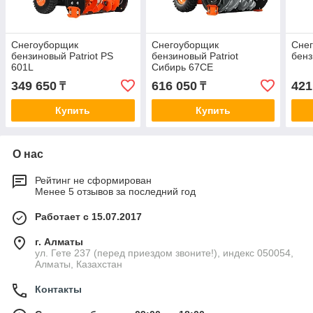
Снегоуборщик
Снегоуборщик
Сне
бензиновый Patriot PS
бензиновый Patriot
бенз
601L
Сибирь 67СЕ
349 650
616 050
421
₸
₸
Купить
Купить
О нас
Рейтинг не сформирован
Менее 5 отзывов за последний год
Работает с 15.07.2017
г. Алматы
ул. Гете 237 (перед приездом звоните!), индекс 050054,
Алматы, Казахстан
Контакты