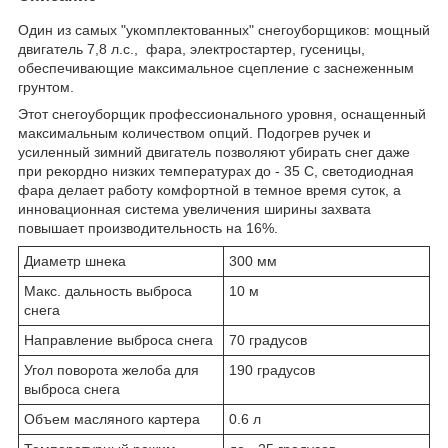
Один из самых "укомплектованных" снегоуборщиков: мощный
двигатель 7,8 л.с., фара, электростартер, гусеницы,
обеспечивающие максимальное сцепление с заснеженным
грунтом.
Этот снегоуборщик профессионального уровня, оснащенный
максимальным количеством опций. Подогрев ручек и
усиленный зимний двигатель позволяют убирать снег даже
при рекордно низких температурах до - 35 С, светодиодная
фара делает работу комфортной в темное время суток, а
инновационная система увеличения ширины захвата
повышает производительность на 16%.
Диаметр шнека
300 мм
Макс. дальность выброса
10 м
снега
Направление выброса снега
70 градусов
Угол поворота желоба для
190 градусов
выброса снега
Объем масляного картера
0.6 л