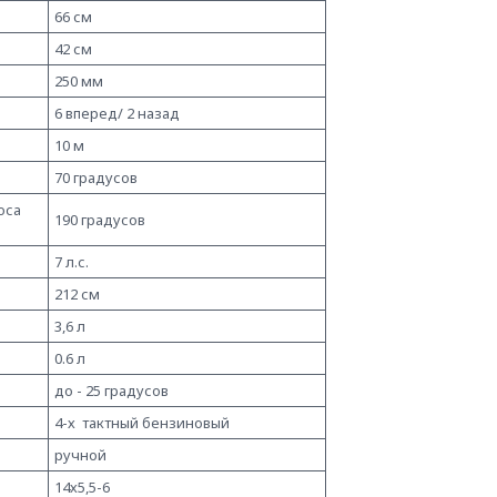
66 см
42 см
250 мм
6 вперед/ 2 назад
10 м
70 градусов
оса
190 градусов
7 л.с.
212 см
3,6 л
0.6 л
я
до - 25 градусов
4-х тактный бензиновый
ручной
14х5,5-6