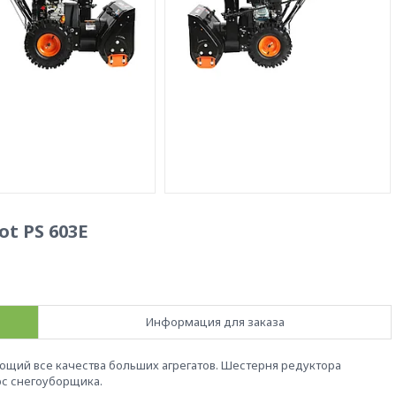
t PS 603Е
Информация для заказа
щий все качества больших агрегатов. Шестерня редуктора
урс снегоуборщика.