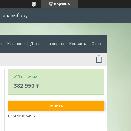
Корзина
ти к выбору
ая
Каталог
Доставка и оплата
Контакты
О нас
В наличии
382 950 ₸
КУПИТЬ
+77470101549