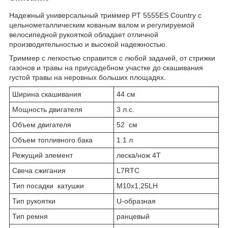
Надежный универсальный триммер PT 5555ES Country с
цельнометаллическим кованым валом и регулируемой
велосипедной рукояткой обладает отличной
производительностью и высокой надежностью.
Триммер с легкостью справится с любой задачей, от стрижки
газонов и травы на приусадебном участке до скашивания
густой травы на неровных больших площадях.
Ширина скашивания
44 см
Мощность двигателя
3 л.с.
Объем двигателя
52 см
Объем топливного бака
1.1 л
Режущий элемент
леска/нож 4Т
Свеча сжигания
L7RTC
Тип посадки катушки
М10х1,25LH
Тип рукоятки
U-образная
Тип ремня
ранцевый