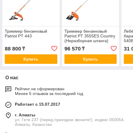
Триммер бензиновый
Триммер бензиновый
Лебё
Patriot PT 443
Patriot PT 3555ES Country
бара
(Неразборная штанга)
540
88 800
96 570
31 
₸
₸
Купить
Купить
О нас
Рейтинг не сформирован
Менее 5 отзывов за последний год
Работает с 15.07.2017
г. Алматы
ул. Гете 237 (перед приездом звоните!), индекс 050054,
Алматы, Казахстан