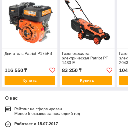
Двигатель Patriot P175FВ
Газонокосилка
Газо
электрическая Patriot PT
элек
1433 Е
2043
116 550
83 250
104
₸
₸
Купить
Купить
О нас
Рейтинг не сформирован
Менее 5 отзывов за последний год
Работает с 15.07.2017