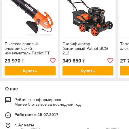
Пылесос садовый
Скарификатор
Тепл
электрический-
бензиновый Patriot SCG
элек
измельчитель Patriot PT
212
BV 2000E (3в1)
29 970
349 650
27 
₸
₸
Купить
Купить
О нас
Рейтинг не сформирован
Менее 5 отзывов за последний год
Работает с 15.07.2017
г. Алматы