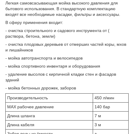
Легкая самовсасывающая мойка высокого давления для
бытового использования. В стандартную комплектацию
входят все необходимые насадки, фильтры и аксессуары.
В сферу применения входит:
- очистка строительного и садового инструмента от (
раствора, бетона, земли)
- очистка плодовых деревьев от отмерших частей коры, мхов
и лишайников
- мойка автотранспорта и велосипедов
- мойка спортивного инвентаря и оборудования
- удаление высолов с кирпичной кладки стен и фасадов
зданий
- мойка бетонных дорожек, заборов
Производительность
450 л/мин
MAX рабочее давление
140 бар
Длина шланга
7 м
Длина кабеля
3 м
Забор воды из ёмкости
+