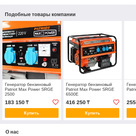
Подобные товары компании
Генератор бензиновый
Генератор бензиновый
Гене
Patriot Max Power SRGE
Patriot Max Power SRGE
Patr
2500
6500Е
183 150
416 250
255
₸
₸
Купить
Купить
О нас