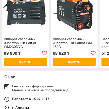
Аппарат сварочный
Аппарат сварочный
Сва
инверторный Patriot
инверторный Patriot WM
инв
WM230DVC
180D
арго
САИ
99 900
68 820
₸
₸
от
Купить
Купить
О нас
Рейтинг не сформирован
Менее 5 отзывов за последний год
Работает с 15.07.2017
г. Алматы