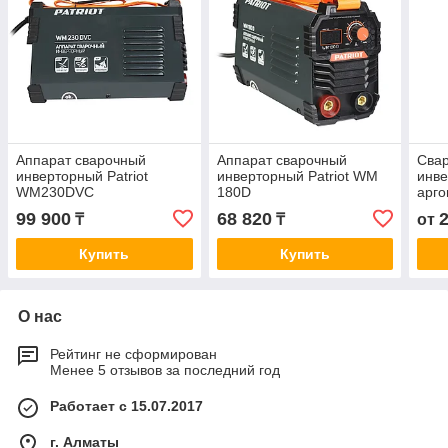
Аппарат сварочный
Аппарат сварочный
Сва
инверторный Patriot
инверторный Patriot WM
инв
WM230DVC
180D
арго
САИ
99 900
68 820
₸
₸
от
Купить
Купить
О нас
Рейтинг не сформирован
Менее 5 отзывов за последний год
Работает с 15.07.2017
г. Алматы