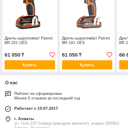
Дрель-шуруповёрт Patriot
Дрель-шуруповёрт Patriot
Дрел
BR 201 UES
BR 181 UES
BR 
61 050
61 050
66 
₸
₸
Купить
Купить
О нас
Рейтинг не сформирован
Менее 5 отзывов за последний год
Работает с 15.07.2017
г. Алматы
ул. Гете 237 (перед приездом звоните!), индекс 050054,
Алматы, Казахстан