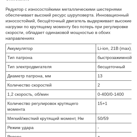
Редуктор с износостойкими металлическими шестернями
обеспечивает высокий ресурс шуруповерта. Инновационный
износостойкий, бесщёточный двигатель выдерживает высокие
нагрузки по крутящему моменту без потерь при регулировке
скорости, обладает одинаковой мощностью в обоих
направлениях
Аккумулятор
Li-ion, 21B (max), 2
Тип патрона
быстрозажимной
Тип электродвигателя
бесщеточный
Диаметр патрона, мм
13
Количество скоростей
2
1,2 скорость, об/мин
0-400/0-1400
Количество регулировок крутящего
15+1
момента
Мягкий/жесткий крутящий момент, Нм
50/59
Режим удара
-
Реверс
+