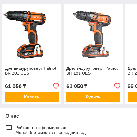
Дрель-шуруповёрт Patriot
Дрель-шуруповёрт Patriot
Дрел
BR 201 UES
BR 181 UES
BR 
61 050
61 050
66 
₸
₸
Купить
Купить
О нас
Рейтинг не сформирован
Менее 5 отзывов за последний год