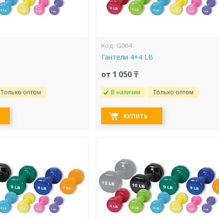
G004
B
Гантели 4+4 LB
от 1 050 ₸
Только оптом
В наличии
Только оптом
КУПИТЬ