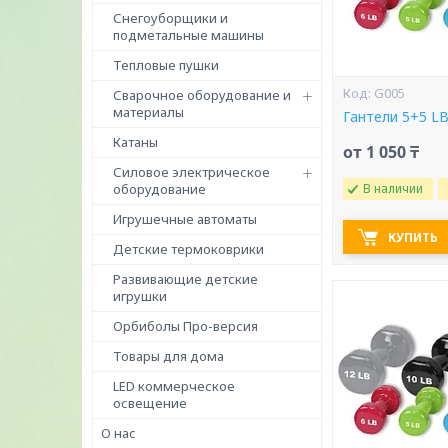
Снегоуборщики и
подметальные машины
Тепловые пушки
G005
Сварочное оборудование и
материалы
Гантели 5+5 L
Катаны
от 1 050 ₸
Силовое электрическое
оборудование
В наличии
Игрушечные автоматы
КУПИТЬ
Детские термоковрики
Развивающие детские
игрушки
Орбиболы Про-версия
Товары для дома
LED коммерческое
освещение
О нас